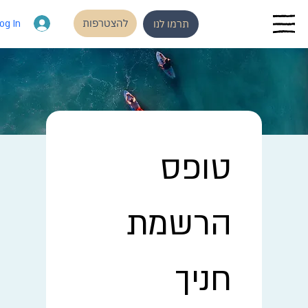
להצטרפות
og In
תרמו לנו
טופס 
הרשמת 
חניך